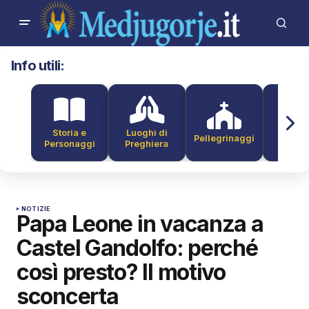
Info utili:
Storia e
Luoghi di
Pellegrinaggi
Alber
Personaggi
Preghiera
NOTIZIE
Papa Leone in vacanza a
Castel Gandolfo: perché
così presto? Il motivo
sconcerta