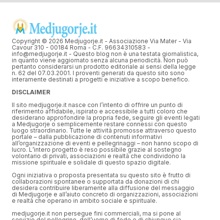
Copyright © 2026 Medjugorje.it - Associazione Via Mater - Via
Cavour 310 - 00184 Roma - C.F. 96634310583 -
info@medjugorje.it - Questo blog non è una testata giornalistica,
in quanto viene aggiornato senza alcuna periodicità. Non può
pertanto considerarsi un prodotto editoriale ai sensi della legge
n. 62 del 07.03.2001. I proventi generati da questo sito sono
interamente destinati a progetti e iniziative a scopo benefico.
DISCLAIMER
Il sito medjugorje.it nasce con l’intento di offrire un punto di
riferimento affidabile, ispirato e accessibile a tutti coloro che
desiderano approfondire la propria fede, seguire gli eventi legati
a Medjugorje o semplicemente restare connessi con questo
luogo straordinario. Tutte le attività promosse attraverso questo
portale – dalla pubblicazione di contenuti informativi
all’organizzazione di eventi e pellegrinaggi – non hanno scopo di
lucro. L’intero progetto è reso possibile grazie al sostegno
volontario di privati, associazioni e realtà che condividono la
missione spirituale e solidale di questo spazio digitale.
Ogni iniziativa o proposta presentata su questo sito è frutto di
collaborazioni spontanee o supportata da donazioni di chi
desidera contribuire liberamente alla diffusione del messaggio
di Medjugorje e all’aiuto concreto di organizzazioni, associazioni
e realtà che operano in ambito sociale e spirituale.
medjugorje.it non persegue fini commerciali, ma si pone al
servizio del pellegrino, dell’uomo di fede e di chiunque sia