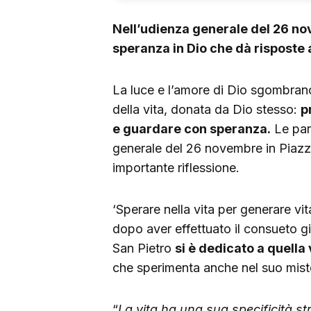
Nell’udienza generale del 26 no
speranza in Dio che dà risposte 
La luce e l’amore di Dio sgombrano 
della vita, donata da Dio stesso:
p
e guardare con speranza.
Le par
generale del 26 novembre in Piazz
importante riflessione.
‘Sperare nella vita per generare vi
dopo aver effettuato il consueto g
San Pietro
si è dedicato a quell
che sperimenta anche nel suo mister
“
La vita ha una sua specificità st