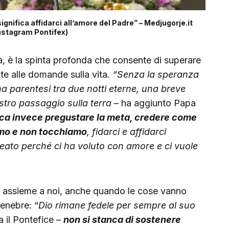
ignifica affidarci all’amore del Padre” – Medjugorje.it
nstagram Pontifex)
à, è la spinta profonda che consente di superare
oste alle domande sulla vita.
“Senza la speranza
na parentesi tra due notti eterne, una breve
ostro passaggio sulla terra
– ha aggiunto Papa
fica invece pregustare la meta, credere come
amo e non tocchiamo
, fidarci e affidarci
reato perché ci ha voluto con amore e ci vuole
e assieme a noi, anche quando le cose vanno
tenebre: “
Dio rimane fedele per sempre al suo
 il Pontefice –
non si stanca di sostenere