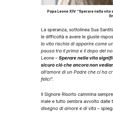
Papa Leone XIV: “Sperare nella vita s
(I
La speranza, sottolinea Sua Santit
le difficoltà e avere le giuste risp
la vita rischia di apparire come u
pausa tra il prima e il dopo del n
Leone –
Sperare nella vita signi
sicuro ciò che ancora non vedi
all’amore di un Padre che ci ha c
felici”.
Il Signore Risorto cammina sempr
male e tutto sembra avvolto dalle 
disegno di amore e di vita
– spiega