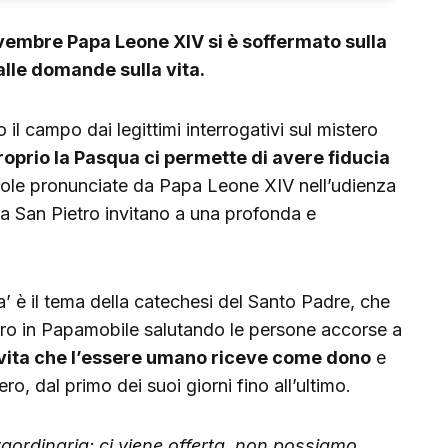
vembre Papa Leone XIV si è soffermato sulla
alle domande sulla vita.
il campo dai legittimi interrogativi sul mistero
roprio la Pasqua ci permette di avere fiducia
ole pronunciate da Papa Leone XIV nell’udienza
a San Pietro invitano a una profonda e
ta’ è il tema della catechesi del Santo Padre, che
iro in Papamobile salutando le persone accorse a
a vita che l’essere umano riceve come dono
e
o, dal primo dei suoi giorni fino all’ultimo.
raordinaria: ci viene offerta, non possiamo