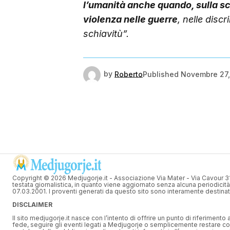
l’umanità anche quando, sulla sci
violenza nelle guerre
, nelle disc
schiavitù”.
by
Roberto
Published
Novembre 27,
Copyright © 2026 Medjugorje.it - Associazione Via Mater - Via Cavour 
testata giornalistica, in quanto viene aggiornato senza alcuna periodicità
07.03.2001. I proventi generati da questo sito sono interamente destinati
DISCLAIMER
Il sito medjugorje.it nasce con l’intento di offrire un punto di riferimento
fede, seguire gli eventi legati a Medjugorje o semplicemente restare co