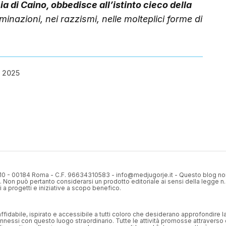
a di Caino, obbedisce all’istinto cieco della
riminazioni, nei razzismi, nelle molteplici forme di
 2025
310 - 00184 Roma - C.F. 96634310583 - info@medjugorje.it - Questo blog no
. Non può pertanto considerarsi un prodotto editoriale ai sensi della legge n.
 a progetti e iniziative a scopo benefico.
 affidabile, ispirato e accessibile a tutti coloro che desiderano approfondire l
nnessi con questo luogo straordinario. Tutte le attività promosse attraverso