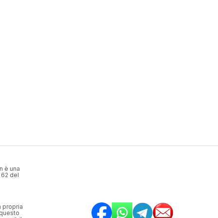
n è una
 62 del
a propria
 questo