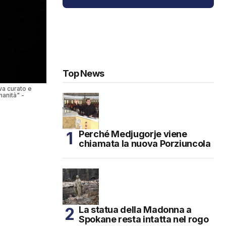
Top News
va curato e
manità" -
Perché Medjugorje viene
chiamata la nuova Porziuncola
La statua della Madonna a
Spokane resta intatta nel rogo