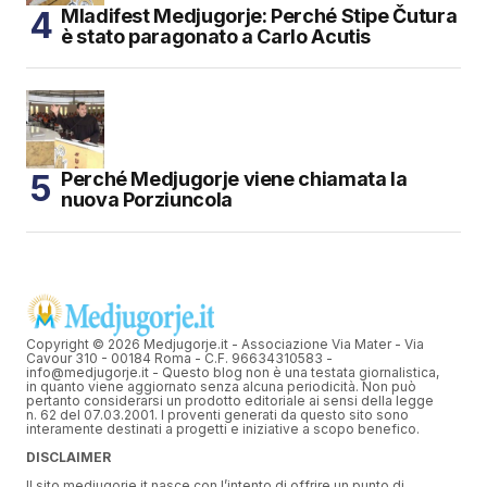
Mladifest Medjugorje: Perché Stipe Čutura
è stato paragonato a Carlo Acutis
Perché Medjugorje viene chiamata la
nuova Porziuncola
Copyright © 2026 Medjugorje.it - Associazione Via Mater - Via
Cavour 310 - 00184 Roma - C.F. 96634310583 -
info@medjugorje.it - Questo blog non è una testata giornalistica,
in quanto viene aggiornato senza alcuna periodicità. Non può
pertanto considerarsi un prodotto editoriale ai sensi della legge
n. 62 del 07.03.2001. I proventi generati da questo sito sono
interamente destinati a progetti e iniziative a scopo benefico.
DISCLAIMER
Il sito medjugorje.it nasce con l’intento di offrire un punto di