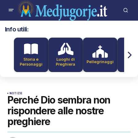
Info utili:
Storia e
Luoghi di
Pellegrinaggi
Alber
Personaggi
Preghiera
NOTIZIE
Perché Dio sembra non
rispondere alle nostre
preghiere