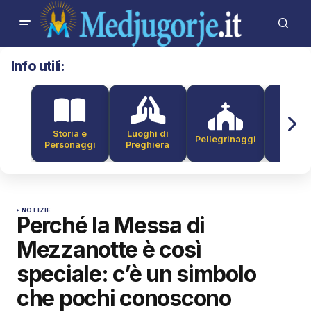
Info utili:
Storia e
Luoghi di
Pellegrinaggi
Alber
Personaggi
Preghiera
NOTIZIE
Perché la Messa di
Mezzanotte è così
speciale: c’è un simbolo
che pochi conoscono