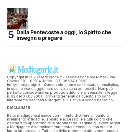
Dalla Pentecoste a oggi, lo Spirito che
insegna a pregare
Copyright © 2026 Medjugorje.it - Associazione Via Mater - Via
Cavour 310 - 00184 Roma - C.F. 96634310583 -
info@medjugorje.it - Questo blog non è una testata giornalistica,
in quanto viene aggiornato senza alcuna periodicità. Non può
pertanto considerarsi un prodotto editoriale ai sensi della legge
n. 62 del 07.03.2001. I proventi generati da questo sito sono
interamente destinati a progetti e iniziative a scopo benefico.
DISCLAIMER
Il sito medjugorje.it nasce con l’intento di offrire un punto di
riferimento affidabile, ispirato e accessibile a tutti coloro che
desiderano approfondire la propria fede, seguire gli eventi legati
a Medjugorje o semplicemente restare connessi con questo
luogo straordinario. Tutte le attività promosse attraverso questo