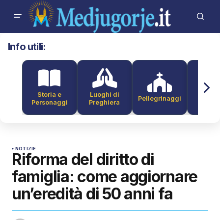
Info utili:
Storia e
Luoghi di
Pellegrinaggi
Alber
Personaggi
Preghiera
NOTIZIE
Riforma del diritto di
famiglia: come aggiornare
un’eredità di 50 anni fa