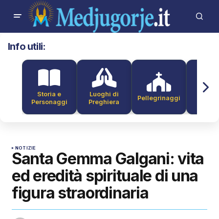
Info utili:
Storia e
Luoghi di
Pellegrinaggi
Alber
Personaggi
Preghiera
NOTIZIE
Santa Gemma Galgani: vita
ed eredità spirituale di una
figura straordinaria