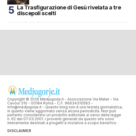
La Trasfigurazione di Gesù rivelata a tre
discepoli scelti
Copyright © 2026 Medjugorje.it - Associazione Via Mater - Via
Cavour 310 - 00184 Roma - C.F. 96634310583 -
info@medjugorje.it - Questo blog non è una testata giornalistica,
in quanto viene aggiornato senza alcuna periodicità. Non può
pertanto considerarsi un prodotto editoriale ai sensi della legge
n. 62 del 07.03.2001. I proventi generati da questo sito sono
interamente destinati a progetti e iniziative a scopo benefico.
DISCLAIMER