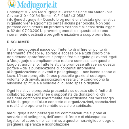
Copyright © 2026 Medjugorje.it - Associazione Via Mater - Via
Cavour 310 - 00184 Roma - C.F. 96634310583 -
info@medjugorje.it - Questo blog non è una testata giornalistica,
in quanto viene aggiornato senza alcuna periodicità. Non può
pertanto considerarsi un prodotto editoriale ai sensi della legge
n. 62 del 07.03.2001. I proventi generati da questo sito sono
interamente destinati a progetti e iniziative a scopo benefico.
DISCLAIMER
Il sito medjugorje.it nasce con l’intento di offrire un punto di
riferimento affidabile, ispirato e accessibile a tutti coloro che
desiderano approfondire la propria fede, seguire gli eventi legati
a Medjugorje o semplicemente restare connessi con questo
luogo straordinario. Tutte le attività promosse attraverso questo
portale – dalla pubblicazione di contenuti informativi
all’organizzazione di eventi e pellegrinaggi – non hanno scopo di
lucro. L’intero progetto è reso possibile grazie al sostegno
volontario di privati, associazioni e realtà che condividono la
missione spirituale e solidale di questo spazio digitale.
Ogni iniziativa o proposta presentata su questo sito è frutto di
collaborazioni spontanee o supportata da donazioni di chi
desidera contribuire liberamente alla diffusione del messaggio
di Medjugorje e all’aiuto concreto di organizzazioni, associazioni
e realtà che operano in ambito sociale e spirituale.
medjugorje.it non persegue fini commerciali, ma si pone al
servizio del pellegrino, dell’uomo di fede e di chiunque sia
legato, nel cuore o nel cammino, a questo meraviglioso luogo di
preghiera, speranza e riconciliazione.