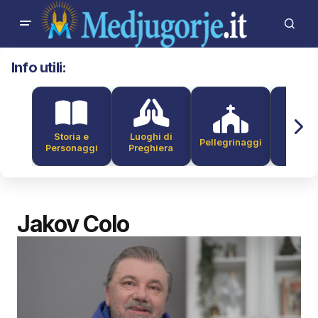
Info utili:
Storia e
Luoghi di
Pellegrinaggi
Alber
Personaggi
Preghiera
Jakov Colo