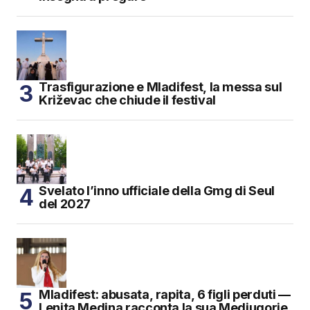
Trasfigurazione e Mladifest, la messa sul
Križevac che chiude il festival
Svelato l’inno ufficiale della Gmg di Seul
del 2027
Mladifest: abusata, rapita, 6 figli perduti —
Lenita Medina racconta la sua Medjugorje