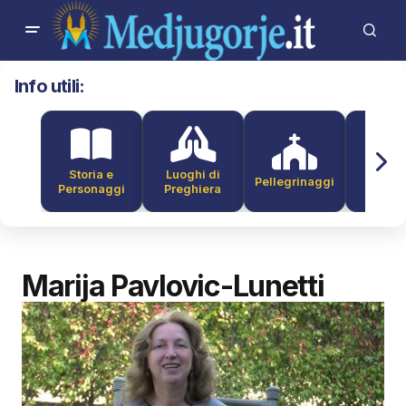
Info utili:
Storia e
Luoghi di
Pellegrinaggi
Alber
Personaggi
Preghiera
Marija Pavlovic-Lunetti