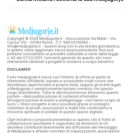
Copyright © 2026 Medjugorje.it - Associazione Via Mater - Via
Cavour 310 - 00184 Roma - C.F. 96634310583 -
info@medjugorje.it - Questo blog non è una testata giornalistica,
in quanto viene aggiornato senza alcuna periodicità. Non può
pertanto considerarsi un prodotto editoriale ai sensi della legge
n. 62 del 07.03.2001. I proventi generati da questo sito sono
interamente destinati a progetti e iniziative a scopo benefico.
DISCLAIMER
Il sito medjugorje.it nasce con l’intento di offrire un punto di
riferimento affidabile, ispirato e accessibile a tutti coloro che
desiderano approfondire la propria fede, seguire gli eventi legati
a Medjugorje o semplicemente restare connessi con questo
luogo straordinario. Tutte le attività promosse attraverso questo
portale – dalla pubblicazione di contenuti informativi
all’organizzazione di eventi e pellegrinaggi – non hanno scopo di
lucro. L’intero progetto è reso possibile grazie al sostegno
volontario di privati, associazioni e realtà che condividono la
missione spirituale e solidale di questo spazio digitale.
Ogni iniziativa o proposta presentata su questo sito è frutto di
collaborazioni spontanee o supportata da donazioni di chi
desidera contribuire liberamente alla diffusione del messaggio
di Medjugorje e all’aiuto concreto di organizzazioni, associazioni