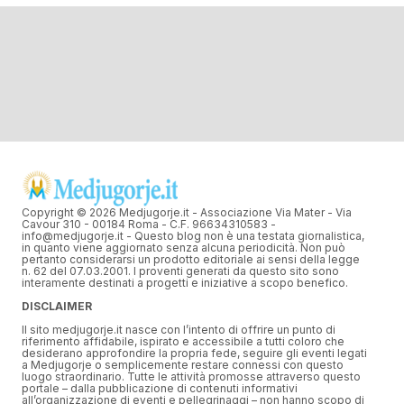
Copyright © 2026 Medjugorje.it - Associazione Via Mater - Via
Cavour 310 - 00184 Roma - C.F. 96634310583 -
info@medjugorje.it - Questo blog non è una testata giornalistica,
in quanto viene aggiornato senza alcuna periodicità. Non può
pertanto considerarsi un prodotto editoriale ai sensi della legge
n. 62 del 07.03.2001. I proventi generati da questo sito sono
interamente destinati a progetti e iniziative a scopo benefico.
DISCLAIMER
Il sito medjugorje.it nasce con l’intento di offrire un punto di
riferimento affidabile, ispirato e accessibile a tutti coloro che
desiderano approfondire la propria fede, seguire gli eventi legati
a Medjugorje o semplicemente restare connessi con questo
luogo straordinario. Tutte le attività promosse attraverso questo
portale – dalla pubblicazione di contenuti informativi
all’organizzazione di eventi e pellegrinaggi – non hanno scopo di