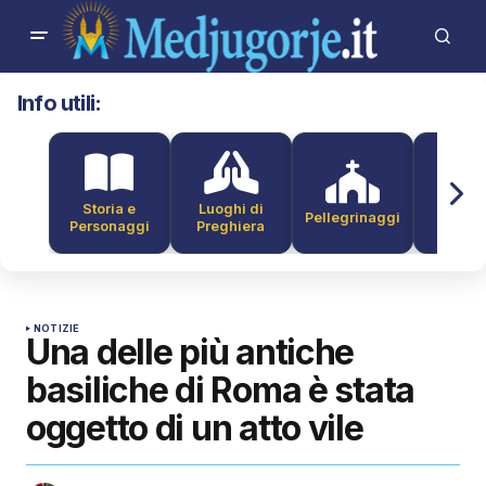
Info utili:
Storia e
Luoghi di
Pellegrinaggi
Alber
Personaggi
Preghiera
NOTIZIE
Una delle più antiche
basiliche di Roma è stata
oggetto di un atto vile