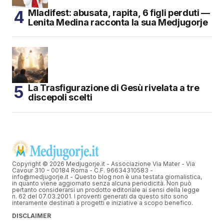
Mladifest: abusata, rapita, 6 figli perduti —
Lenita Medina racconta la sua Medjugorje
La Trasfigurazione di Gesù rivelata a tre
discepoli scelti
Copyright © 2026 Medjugorje.it - Associazione Via Mater - Via
Cavour 310 - 00184 Roma - C.F. 96634310583 -
info@medjugorje.it - Questo blog non è una testata giornalistica,
in quanto viene aggiornato senza alcuna periodicità. Non può
pertanto considerarsi un prodotto editoriale ai sensi della legge
n. 62 del 07.03.2001. I proventi generati da questo sito sono
interamente destinati a progetti e iniziative a scopo benefico.
DISCLAIMER