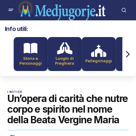
Info utili:
Storia e
Luoghi di
Pellegrinaggi
Alber
Personaggi
Preghiera
NOTIZIE
Un’opera di carità che nutre
corpo e spirito nel nome
della Beata Vergine Maria