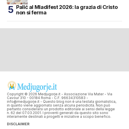
Palić al Mladifest 2026: la grazia di Cristo
non si ferma
Copyright © 2026 Medjugorje.it - Associazione Via Mater - Via
Cavour 310 - 00184 Roma - C.F. 96634310583 -
info@medjugorje.it - Questo blog non è una testata giornalistica,
in quanto viene aggiornato senza alcuna periodicità. Non può
pertanto considerarsi un prodotto editoriale ai sensi della legge
n. 62 del 07.03.2001. I proventi generati da questo sito sono
interamente destinati a progetti e iniziative a scopo benefico.
DISCLAIMER