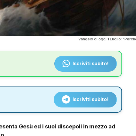
Vangelo di oggi 1 Luglio: "Perc
Iscriviti subito!
Iscriviti subito!
resenta Gesù ed i suoi discepoli in mezzo ad
o.