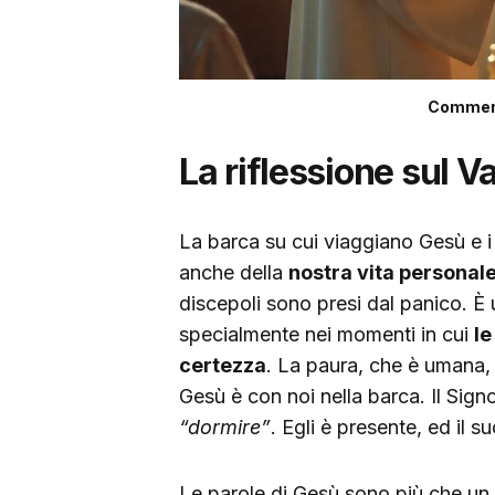
Commento
La riflessione sul V
La barca su cui viaggiano Gesù e i
anche della
nostra vita personal
discepoli sono presi dal panico. È
specialmente nei momenti in cui
le
certezza
. La paura, che è umana,
Gesù è con noi nella barca. Il Sign
“dormire”
. Egli è presente, ed il 
Le parole di Gesù sono più che un