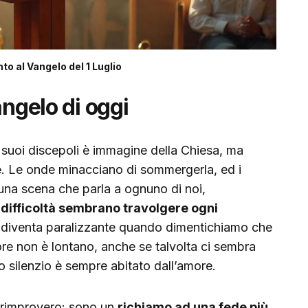
 al Vangelo del 1 Luglio
angelo di oggi
 suoi discepoli è immagine della Chiesa, ma
e
. Le onde minacciano di sommergerla, ed i
 una scena che parla a ognuno di noi,
 difficoltà sembrano travolgere ogni
 diventa paralizzante quando dimentichiamo che
ore non è lontano, anche se talvolta ci sembra
suo silenzio è sempre abitato dall’amore.
 rimprovero: sono un
richiamo ad una fede più