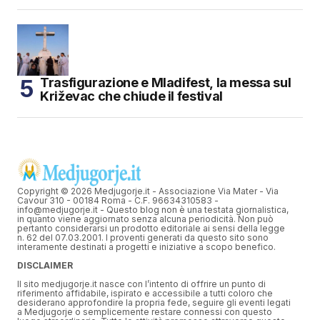
Trasfigurazione e Mladifest, la messa sul
Križevac che chiude il festival
Copyright © 2026 Medjugorje.it - Associazione Via Mater - Via
Cavour 310 - 00184 Roma - C.F. 96634310583 -
info@medjugorje.it - Questo blog non è una testata giornalistica,
in quanto viene aggiornato senza alcuna periodicità. Non può
pertanto considerarsi un prodotto editoriale ai sensi della legge
n. 62 del 07.03.2001. I proventi generati da questo sito sono
interamente destinati a progetti e iniziative a scopo benefico.
DISCLAIMER
Il sito medjugorje.it nasce con l’intento di offrire un punto di
riferimento affidabile, ispirato e accessibile a tutti coloro che
desiderano approfondire la propria fede, seguire gli eventi legati
a Medjugorje o semplicemente restare connessi con questo