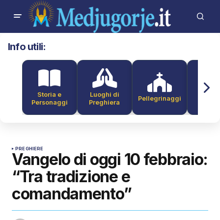
Info utili:
Storia e
Luoghi di
Pellegrinaggi
Alber
Personaggi
Preghiera
PREGHIERE
Vangelo di oggi 10 febbraio:
“Tra tradizione e
comandamento”