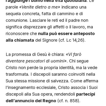
raggiunge l’uomo nella vita quotidiana
. Le
parole
«Venite dietro a me»
indicano una
sequela concreta, fatta di cammino e di
comunione. Lasciare le reti ed il padre non
significa disprezzare gli affetti o il lavoro, ma
riconoscere che
nulla può essere anteposto
alla chiamata
del Signore (cf. Lc 14,26).
La promessa di Gesù è chiara:
«Vi farò
diventare pescatori di uomini»
. Chi segue
Cristo non perde la propria identità, ma la vede
trasformata. I discepoli saranno coinvolti nella
Sua stessa missione di salvezza. Come afferma
l’insegnamento ecclesiale, Cristo associa i Suoi
discepoli alla Sua opera, rendendoli
partecipi
dell’annuncio del Regno
(cf. n. 858).