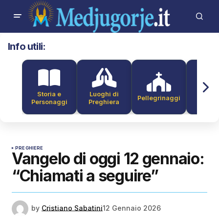
Info utili:
Storia e
Luoghi di
Pellegrinaggi
Alber
Personaggi
Preghiera
PREGHIERE
Vangelo di oggi 12 gennaio:
“Chiamati a seguire”
by
Cristiano Sabatini
12 Gennaio 2026