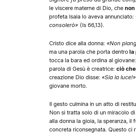
le viscere materne di Dio, che
non 
profeta Isaia lo aveva annunciato:
consolerò»
(Is 66,13).
Cristo dice alla donna:
«Non piang
ma una parola che porta dentro
la
tocca la bara ed ordina al giovane
parola di Gesù è creatrice:
ciò ch
creazione Dio disse:
«Sia la luce!»
giovane morto.
Il gesto culmina in un atto di resti
Non si tratta solo di un miracolo d
alla donna la gioia, la speranza, il
concreta riconsegnata. Questo ci r