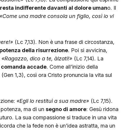
resta indifferente davanti al dolore uman
o. Il
«Come una madre consola un figlio, così io vi
ere!»
(Lc 7,13). Non è una frase di circostanza,
 potenza della risurrezione
. Poi si avvicina,
:
«Ragazzo, dico a te, àlzati!»
(Lc 7,14). La
e comanda accade
. Come all’inizio della
(Gen 1,3), così ora Cristo pronuncia la vita sul
tuzione:
«Egli lo restituì a sua madre»
(Lc 7,15).
i potenza, ma di un
segno di amore
: Gesù ridona
 futuro. La sua compassione si traduce in una vita
icorda che la fede non è un’idea astratta, ma un