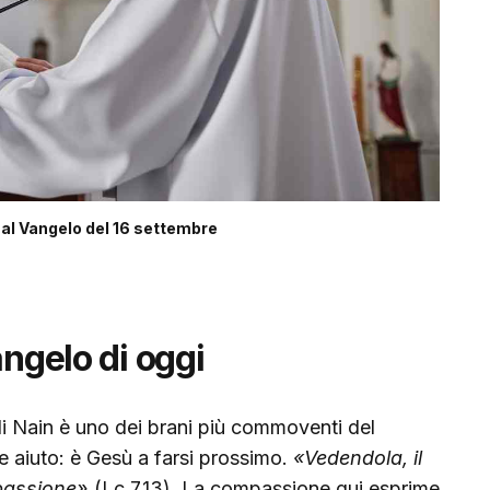
l Vangelo del 16 settembre
angelo di oggi
i Nain è uno dei brani più commoventi del
 aiuto: è Gesù a farsi prossimo.
«Vedendola, il
passione»
(Lc 7,13). La compassione qui esprime