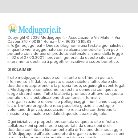
Copyright © 2026 Medjugorje.it - Associazione Via Mater - Via
Cavour 310 - 00184 Roma - C.F. 96634310583 -
info@medjugorje.it - Questo blog non è una testata giornalistica,
in quanto viene aggiornato senza alcuna periodicità. Non può
pertanto considerarsi un prodotto editoriale ai sensi della legge
n. 62 del 07.03.2001. I proventi generati da questo sito sono
interamente destinati a progetti e iniziative a scopo benefico.
DISCLAIMER
Il sito medjugorje.it nasce con l’intento di offrire un punto di
riferimento affidabile, ispirato e accessibile a tutti coloro che
desiderano approfondire la propria fede, seguire gli eventi legati
a Medjugorje o semplicemente restare connessi con questo
luogo straordinario. Tutte le attività promosse attraverso questo
portale – dalla pubblicazione di contenuti informativi
all’organizzazione di eventi e pellegrinaggi – non hanno scopo di
lucro. L’intero progetto è reso possibile grazie al sostegno
volontario di privati, associazioni e realtà che condividono la
missione spirituale e solidale di questo spazio digitale.
Ogni iniziativa o proposta presentata su questo sito è frutto di
collaborazioni spontanee o supportata da donazioni di chi
desidera contribuire liberamente alla diffusione del messaggio
di Medjugorje e all’aiuto concreto di organizzazioni, associazioni
e realtà che operano in ambito sociale e spirituale.