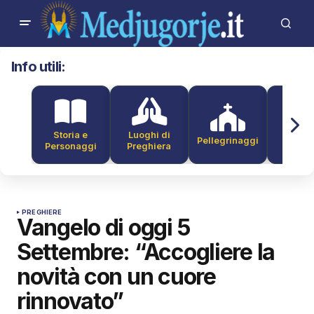
Info utili:
Storia e
Luoghi di
Pellegrinaggi
Alber
Personaggi
Preghiera
PREGHIERE
Vangelo di oggi 5
Settembre: “Accogliere la
novità con un cuore
rinnovato”