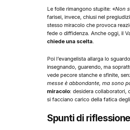
Le folle rimangono stupite: «
Non si
farisei, invece, chiusi nel pregiudi
stesso miracolo che provoca reazio
fede o diffidenza. Anche oggi, il V
chiede una scelta
.
Poi l’evangelista allarga lo sguardo
insegnando, guarendo, ma soprattu
vede pecore stanche e sfinite, senz
messe è abbondante, ma sono poc
miracolo
: desidera collaboratori,
si facciano carico della fatica degli 
Spunti di riflession