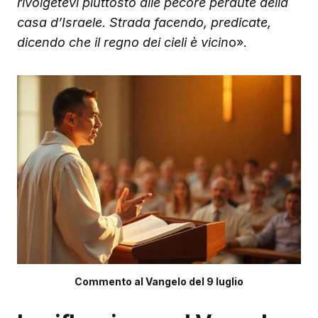
rivolgetevi piuttosto alle pecore perdute della
casa d’Israele. Strada facendo, predicate,
dicendo che il regno dei cieli è vicin
o».
Commento al Vangelo del 9 luglio