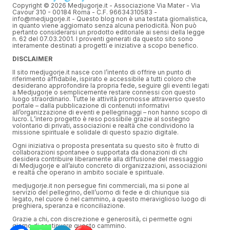
Copyright © 2026 Medjugorje.it - Associazione Via Mater - Via
Cavour 310 - 00184 Roma - C.F. 96634310583 -
info@medjugorje.it - Questo blog non è una testata giornalistica,
in quanto viene aggiornato senza alcuna periodicità. Non può
pertanto considerarsi un prodotto editoriale ai sensi della legge
n. 62 del 07.03.2001. I proventi generati da questo sito sono
interamente destinati a progetti e iniziative a scopo benefico.
DISCLAIMER
Il sito medjugorje.it nasce con l’intento di offrire un punto di
riferimento affidabile, ispirato e accessibile a tutti coloro che
desiderano approfondire la propria fede, seguire gli eventi legati
a Medjugorje o semplicemente restare connessi con questo
luogo straordinario. Tutte le attività promosse attraverso questo
portale – dalla pubblicazione di contenuti informativi
all’organizzazione di eventi e pellegrinaggi – non hanno scopo di
lucro. L’intero progetto è reso possibile grazie al sostegno
volontario di privati, associazioni e realtà che condividono la
missione spirituale e solidale di questo spazio digitale.
Ogni iniziativa o proposta presentata su questo sito è frutto di
collaborazioni spontanee o supportata da donazioni di chi
desidera contribuire liberamente alla diffusione del messaggio
di Medjugorje e all’aiuto concreto di organizzazioni, associazioni
e realtà che operano in ambito sociale e spirituale.
medjugorje.it non persegue fini commerciali, ma si pone al
servizio del pellegrino, dell’uomo di fede e di chiunque sia
legato, nel cuore o nel cammino, a questo meraviglioso luogo di
preghiera, speranza e riconciliazione.
Grazie a chi, con discrezione e generosità, ci permette ogni
giorno di continuare questo cammino.