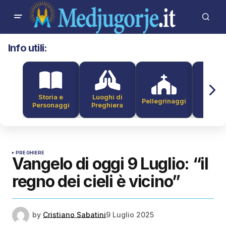
Info utili:
Storia e
Luoghi di
Pellegrinaggi
Alber
Personaggi
Preghiera
PREGHIERE
Vangelo di oggi 9 Luglio: “il
regno dei cieli è vicino”
by
Cristiano Sabatini
9 Luglio 2025