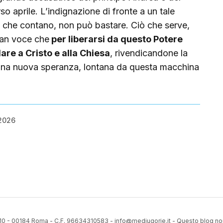
so aprile. L’indignazione di fronte a un tale
ti che contano, non può bastare. Ciò che serve,
gran voce che
per liberarsi da questo Potere
dare a Cristo e alla Chiesa
, rivendicandone la
una nuova speranza, lontana da questa macchina
 2026
310 - 00184 Roma - C.F. 96634310583 - info@medjugorje.it - Questo blog no