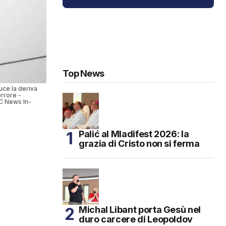
Top News
luce la deriva
orrore -
C News In-
Palić al Mladifest 2026: la
grazia di Cristo non si ferma
Michal Libant porta Gesù nel
duro carcere di Leopoldov