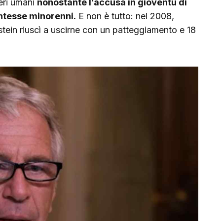
seri umani
nonostante l’accusa in gioventù di
ntesse minorenni.
E non è tutto: nel 2008,
tein riuscì a uscirne con un patteggiamento e 18