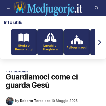
Info utili:
Storia e
Luoghi di
Pellegrinaggi
Alber
Personaggi
Preghiera
TESTIMONIANZE
Guardiamoci come ci
guarda Gesù
by
Roberto Torcolacci
10 Maggio 2025