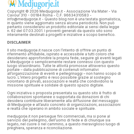
Copyright © 2026 Medjugorje.it - Associazione Via Mater - Via
Cavour 310 - 00184 Roma - C.F. 96634310583 -
info@medjugorje.it - Questo blog non è una testata giornalistica,
in quanto viene aggiornato senza alcuna periodicità. Non può
pertanto considerarsi un prodotto editoriale ai sensi della legge
n. 62 del 07.03.2001. I proventi generati da questo sito sono
interamente destinati a progetti e iniziative a scopo benefico.
DISCLAIMER
Il sito medjugorje.it nasce con l’intento di offrire un punto di
riferimento affidabile, ispirato e accessibile a tutti coloro che
desiderano approfondire la propria fede, seguire gli eventi legati
a Medjugorje o semplicemente restare connessi con questo
luogo straordinario. Tutte le attività promosse attraverso questo
portale – dalla pubblicazione di contenuti informativi
all’organizzazione di eventi e pellegrinaggi – non hanno scopo di
lucro. L’intero progetto è reso possibile grazie al sostegno
volontario di privati, associazioni e realtà che condividono la
missione spirituale e solidale di questo spazio digitale.
Ogni iniziativa o proposta presentata su questo sito è frutto di
collaborazioni spontanee o supportata da donazioni di chi
desidera contribuire liberamente alla diffusione del messaggio
di Medjugorje e all’aiuto concreto di organizzazioni, associazioni
e realtà che operano in ambito sociale e spirituale.
medjugorje.it non persegue fini commerciali, ma si pone al
servizio del pellegrino, dell’uomo di fede e di chiunque sia
legato, nel cuore o nel cammino, a questo meraviglioso luogo di
preghiera, speranza e riconciliazione.