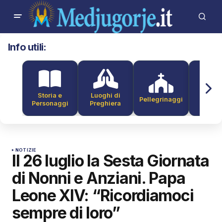
Info utili:
Storia e
Luoghi di
Pellegrinaggi
Alber
Personaggi
Preghiera
NOTIZIE
Il 26 luglio la Sesta Giornata
di Nonni e Anziani. Papa
Leone XIV: “Ricordiamoci
sempre di loro”