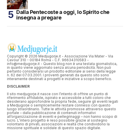
Dalla Pentecoste a oggi, lo Spirito che
insegna a pregare
Copyright © 2026 Medjugorje.it - Associazione Via Mater - Via
Cavour 310 - 00184 Roma - C.F. 96634310583 -
info@medjugorje.it - Questo blog non è una testata giornalistica,
in quanto viene aggiornato senza alcuna periodicità. Non può
pertanto considerarsi un prodotto editoriale ai sensi della legge
n. 62 del 07.03.2001. I proventi generati da questo sito sono
interamente destinati a progetti e iniziative a scopo benefico.
DISCLAIMER
Il sito medjugorje.it nasce con l’intento di offrire un punto di
riferimento affidabile, ispirato e accessibile a tutti coloro che
desiderano approfondire la propria fede, seguire gli eventi legati
a Medjugorje o semplicemente restare connessi con questo
luogo straordinario. Tutte le attività promosse attraverso questo
portale – dalla pubblicazione di contenuti informativi
all’organizzazione di eventi e pellegrinaggi – non hanno scopo di
lucro. L’intero progetto è reso possibile grazie al sostegno
volontario di privati, associazioni e realtà che condividono la
missione spirituale e solidale di questo spazio digitale.