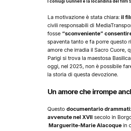
I coniugi Gunnell e la locandina del film
La motivazione è stata chiara:
il f
civili responsabili di MediaTranspor
fosse
“sconveniente” consentire 
spaventa tanto e fa porre questo ri
amore che irradia il Sacro Cuore, qu
Parigi si trova la maestosa Basilic
oggi, nel 2025, non è possibile fa
la storia di questa devozione.
Un amore che irrompe anc
Questo
documentario drammati
avvenute nel XVII
secolo in Borgog
Marguerite-Marie Alacoque
in 