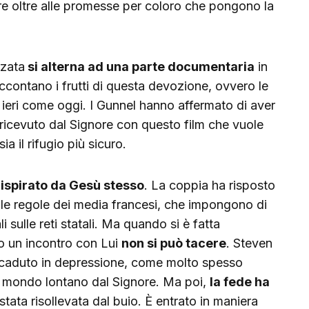
re oltre alle promesse per coloro che pongono la
zzata
si alterna ad una parte documentaria
in
ccontano i frutti di questa devozione, ovvero le
ieri come oggi. I Gunnel hanno affermato di aver
e ricevuto dal Signore con questo film che vuole
a il rifugio più sicuro.
o
ispirato da Gesù stesso
. La coppia ha risposto
 le regole dei media francesi, che impongono di
i sulle reti statali. Ma quando si è fatta
o un incontro con Lui
non si può tacere
. Steven
 caduto in depressione, come molto spesso
el mondo lontano dal Signore. Ma poi,
la fede ha
stata risollevata dal buio. È entrato in maniera