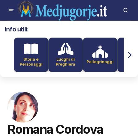
Info utili:
Storia e
Luoghi di
Pellegrinaggi
Alber
Personaggi
Preghiera
Romana Cordova