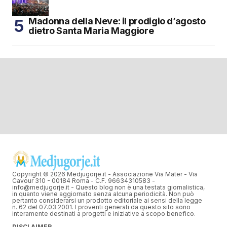
Madonna della Neve: il prodigio d’agosto
dietro Santa Maria Maggiore
Copyright © 2026 Medjugorje.it - Associazione Via Mater - Via
Cavour 310 - 00184 Roma - C.F. 96634310583 -
info@medjugorje.it - Questo blog non è una testata giornalistica,
in quanto viene aggiornato senza alcuna periodicità. Non può
pertanto considerarsi un prodotto editoriale ai sensi della legge
n. 62 del 07.03.2001. I proventi generati da questo sito sono
interamente destinati a progetti e iniziative a scopo benefico.
DISCLAIMER