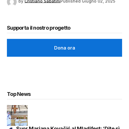
by
Cristiano Sabatini
Published
Giugno 02, 2025
Supporta il nostro progetto
Dona ora
Top News
Suor Mariana Kovačić al Mladifest: ‘Dite sì