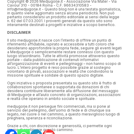
Copyright © 2026 Medjugorje.it - Associazione Via Mater - Via
Cavour 310 - 00184 Roma - C.F. 96634310583 -
info@medjugorje.it - Questo blog non è una testata giornalistica,
in quanto viene aggiornato senza alcuna periodicità. Non può
pertanto considerarsi un prodotto editoriale ai sensi della legge
n. 62 del 07.03.2001. I proventi generati da questo sito sono
interamente destinati a progetti e iniziative a scopo benefico.
DISCLAIMER
Il sito medjugorje.it nasce con l’intento di offrire un punto di
riferimento affidabile, ispirato e accessibile a tutti coloro che
desiderano approfondire la propria fede, seguire gli eventi legati
a Medjugorje o semplicemente restare connessi con questo
luogo straordinario. Tutte le attività promosse attraverso questo
portale – dalla pubblicazione di contenuti informativi
all’organizzazione di eventi e pellegrinaggi – non hanno scopo di
lucro. L’intero progetto è reso possibile grazie al sostegno
volontario di privati, associazioni e realtà che condividono la
missione spirituale e solidale di questo spazio digitale.
Ogni iniziativa o proposta presentata su questo sito è frutto di
collaborazioni spontanee o supportata da donazioni di chi
desidera contribuire liberamente alla diffusione del messaggio
di Medjugorje e all’aiuto concreto di organizzazioni, associazioni
e realtà che operano in ambito sociale e spirituale.
medjugorje.it non persegue fini commerciali, ma si pone al
servizio del pellegrino, dell’uomo di fede e di chiunque sia
legato, nel cuore o nel cammino, a questo meraviglioso luogo di
preghiera, speranza e riconciliazione.
Grazie a chi, con discrezione e generosità, ci permette ogni
giorno di continuare questo cammino.