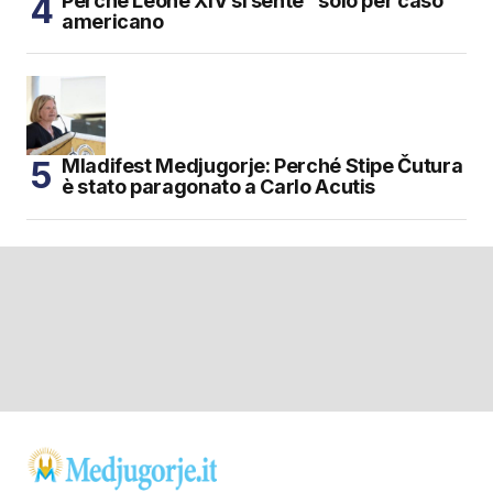
Perché Leone XIV si sente “solo per caso”
americano
Mladifest Medjugorje: Perché Stipe Čutura
è stato paragonato a Carlo Acutis