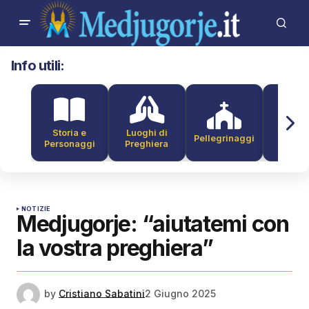
Info utili:
Storia e
Luoghi di
Pellegrinaggi
Alber
Personaggi
Preghiera
NOTIZIE
Medjugorje: “aiutatemi con
la vostra preghiera”
by
Cristiano Sabatini
2 Giugno 2025