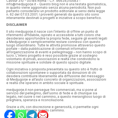
Cavour 310 - 00184 Roma - C.F. 96634310583 -
info@medjugorje.it - Questo blog non è una testata giornalistica,
in quanto viene aggiornato senza alcuna periodicità. Non può
pertanto considerarsi un prodotto editoriale ai sensi della legge
n. 62 del 07.03.2001. I proventi generati da questo sito sono
interamente destinati a progetti e iniziative a scopo benefico.
DISCLAIMER
Il sito medjugorje.it nasce con l’intento di offrire un punto di
riferimento affidabile, ispirato e accessibile a tutti coloro che
desiderano approfondire la propria fede, seguire gli eventi legati
a Medjugorje o semplicemente restare connessi con questo
luogo straordinario. Tutte le attività promosse attraverso questo
portale – dalla pubblicazione di contenuti informativi
all’organizzazione di eventi e pellegrinaggi – non hanno scopo di
lucro. L’intero progetto è reso possibile grazie al sostegno
volontario di privati, associazioni e realtà che condividono la
missione spirituale e solidale di questo spazio digitale.
Ogni iniziativa o proposta presentata su questo sito è frutto di
collaborazioni spontanee o supportata da donazioni di chi
desidera contribuire liberamente alla diffusione del messaggio
di Medjugorje e all’aiuto concreto di organizzazioni, associazioni
e realtà che operano in ambito sociale e spirituale.
medjugorje.it non persegue fini commerciali, ma si pone al
servizio del pellegrino, dell’uomo di fede e di chiunque sia
legato, nel cuore o nel cammino, a questo meraviglioso luogo di
preghiera, speranza e riconciliazione.
Grazie a chi, con discrezione e generosità, ci permette ogni
giorno di continuare questo cammino.