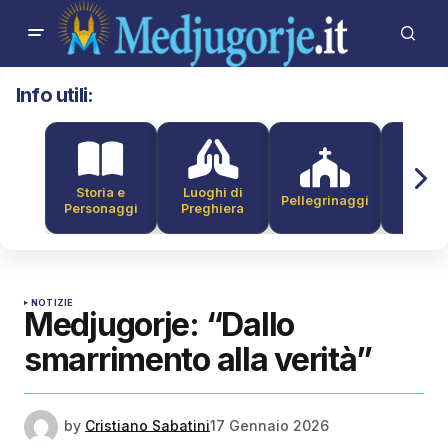
Info utili:
Storia e
Luoghi di
Pellegrinaggi
Alber
Personaggi
Preghiera
NOTIZIE
Medjugorje: “Dallo
smarrimento alla verità”
by
Cristiano Sabatini
17 Gennaio 2026