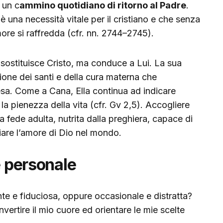
 un c
ammino quotidiano di ritorno al Padre
.
è una necessità vitale per il cristiano e che senza
more si raffredda (cfr. nn. 2744–2745).
sostituisce Cristo, ma conduce a Lui. La sua
one dei santi e della cura materna che
a. Come a Cana, Ella continua ad indicare
 la pienezza della vita (cfr. Gv 2,5). Accogliere
a fede adulta, nutrita dalla preghiera, capace di
iare l’amore di Dio nel mondo.
e personale
te e fiduciosa, oppure occasionale e distratta?
ertire il mio cuore ed orientare le mie scelte