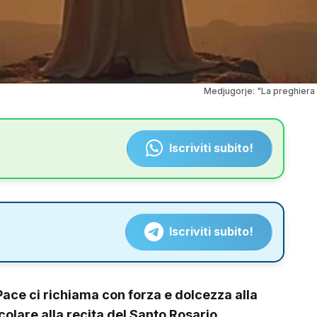
Medjugorje: "La preghiera 
Iscriviti subito!
Iscriviti subito!
Pace ci richiama con forza e dolcezza alla
colare alla recita del Santo Rosario.