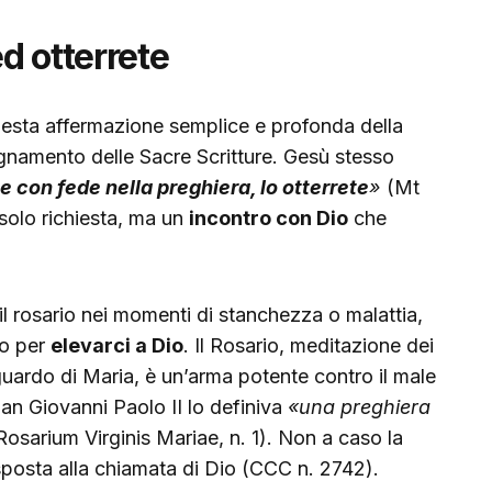
d otterrete
uesta affermazione semplice e profonda della
gnamento delle Sacre Scritture. Gesù stesso
e con fede nella preghiera, lo otterrete
»
(Mt
 solo richiesta, ma un
incontro con Dio
che
il rosario nei momenti di stanchezza o malattia,
to per
elevarci a Dio
. Il Rosario, meditazione dei
sguardo di Maria, è un’arma potente contro il male
San Giovanni Paolo II lo definiva
«una preghiera
osarium Virginis Mariae, n. 1). Non a caso la
sposta alla chiamata di Dio (CCC n. 2742).