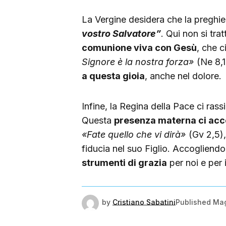
La Vergine desidera che la preghier
vostro Salvatore”
. Qui non si tra
comunione viva con Gesù
, che c
Signore è la nostra forza»
(Ne 8,1
a questa gioia
, anche nel dolore.
Infine, la Regina della Pace ci rass
Questa
presenza materna ci a
«Fate quello che vi dirà»
(Gv 2,5)
fiducia nel suo Figlio. Accogliendo 
strumenti di grazia
per noi e per 
by
Cristiano Sabatini
Published
Mag