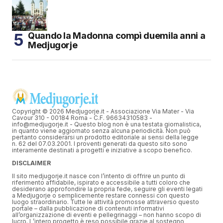
Quando la Madonna compì duemila anni a
Medjugorje
Copyright © 2026 Medjugorje.it - Associazione Via Mater - Via
Cavour 310 - 00184 Roma - C.F. 96634310583 -
info@medjugorje.it - Questo blog non è una testata giornalistica,
in quanto viene aggiornato senza alcuna periodicità. Non può
pertanto considerarsi un prodotto editoriale ai sensi della legge
n. 62 del 07.03.2001. I proventi generati da questo sito sono
interamente destinati a progetti e iniziative a scopo benefico.
DISCLAIMER
Il sito medjugorje.it nasce con l’intento di offrire un punto di
riferimento affidabile, ispirato e accessibile a tutti coloro che
desiderano approfondire la propria fede, seguire gli eventi legati
a Medjugorje o semplicemente restare connessi con questo
luogo straordinario. Tutte le attività promosse attraverso questo
portale – dalla pubblicazione di contenuti informativi
all’organizzazione di eventi e pellegrinaggi – non hanno scopo di
lucro. L’intero progetto è reso possibile grazie al sostegno