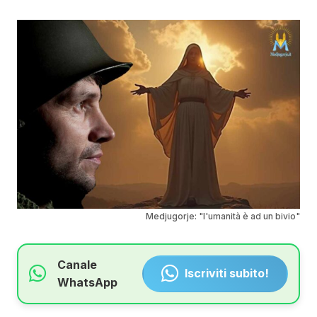
Medjugorje: "l'umanità è ad un bivio"
Canale
Iscriviti subito!
WhatsApp