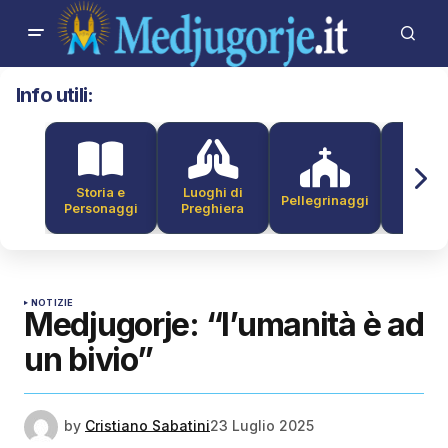
Info utili:
Storia e
Luoghi di
Pellegrinaggi
Alber
Personaggi
Preghiera
NOTIZIE
Medjugorje: “l’umanità è ad
un bivio”
by
Cristiano Sabatini
23 Luglio 2025