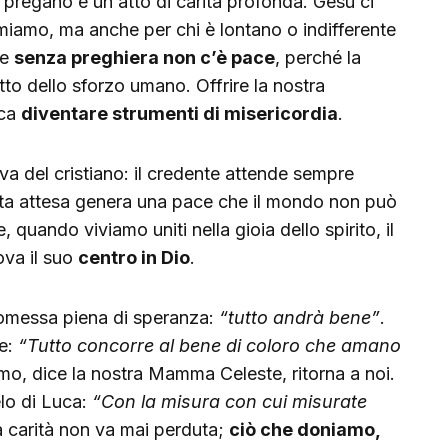
 pregano è un atto di carità profonda. Gesù ci
amiamo, ma anche per chi è lontano o indifferente
he
senza preghiera non c’è pace
, perché la
tto dello sforzo umano. Offrire la nostra
ica
diventare strumenti di misericordia
.
iva del cristiano: il credente attende sempre
ta attesa genera una pace che il mondo non può
 quando viviamo uniti nella gioia dello spirito, il
ova il suo
centro in Dio
.
omessa piena di speranza:
“tutto andrà bene”
.
he:
“Tutto concorre al bene di coloro che amano
mo, dice la nostra Mamma Celeste, ritorna a noi.
o di Luca:
“Con la misura con cui misurate
 carità non va mai perduta;
ciò che doniamo,