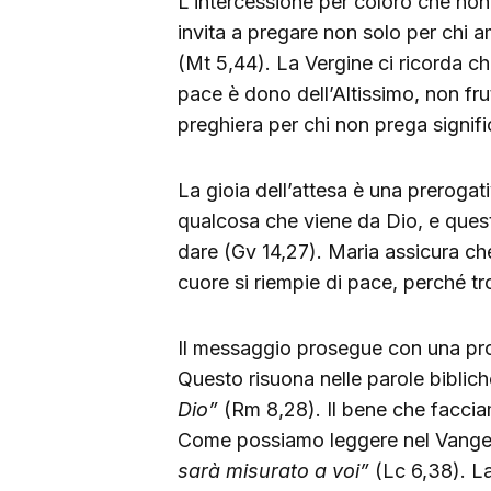
L’intercessione per coloro che non
invita a pregare non solo per chi 
(Mt 5,44). La Vergine ci ricorda c
pace è dono dell’Altissimo, non fru
preghiera per chi non prega signif
La gioia dell’attesa è una prerogat
qualcosa che viene da Dio, e ques
dare (Gv 14,27). Maria assicura che,
cuore si riempie di pace, perché tr
Il messaggio prosegue con una pr
Questo risuona nelle parole biblic
Dio”
(Rm 8,28). Il bene che faccia
Come possiamo leggere nel Vangel
sarà misurato a voi”
(Lc 6,38). La