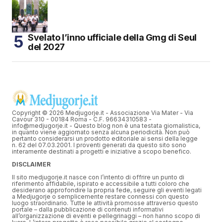
Svelato l’inno ufficiale della Gmg di Seul
del 2027
Copyright © 2026 Medjugorje.it - Associazione Via Mater - Via
Cavour 310 - 00184 Roma - C.F. 96634310583 -
info@medjugorje.it - Questo blog non è una testata giornalistica,
in quanto viene aggiornato senza alcuna periodicità. Non può
pertanto considerarsi un prodotto editoriale ai sensi della legge
n. 62 del 07.03.2001. I proventi generati da questo sito sono
interamente destinati a progetti e iniziative a scopo benefico.
DISCLAIMER
Il sito medjugorje.it nasce con l’intento di offrire un punto di
riferimento affidabile, ispirato e accessibile a tutti coloro che
desiderano approfondire la propria fede, seguire gli eventi legati
a Medjugorje o semplicemente restare connessi con questo
luogo straordinario. Tutte le attività promosse attraverso questo
portale – dalla pubblicazione di contenuti informativi
all’organizzazione di eventi e pellegrinaggi – non hanno scopo di