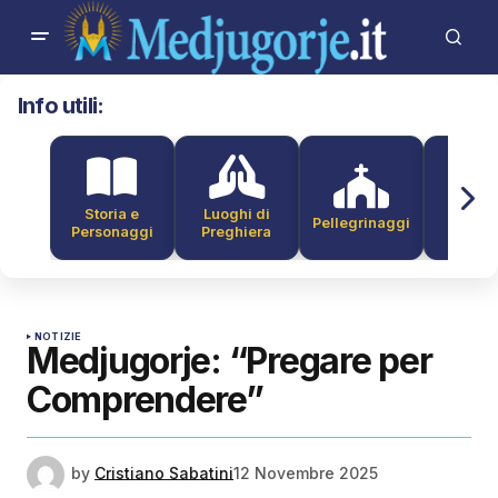
Info utili:
Storia e
Luoghi di
Pellegrinaggi
Alber
Personaggi
Preghiera
NOTIZIE
Medjugorje: “Pregare per
Comprendere”
by
Cristiano Sabatini
12 Novembre 2025