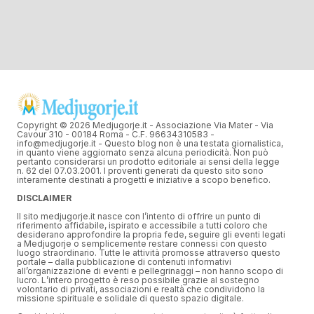
Copyright © 2026 Medjugorje.it - Associazione Via Mater - Via
Cavour 310 - 00184 Roma - C.F. 96634310583 -
info@medjugorje.it - Questo blog non è una testata giornalistica,
in quanto viene aggiornato senza alcuna periodicità. Non può
pertanto considerarsi un prodotto editoriale ai sensi della legge
n. 62 del 07.03.2001. I proventi generati da questo sito sono
interamente destinati a progetti e iniziative a scopo benefico.
DISCLAIMER
Il sito medjugorje.it nasce con l’intento di offrire un punto di
riferimento affidabile, ispirato e accessibile a tutti coloro che
desiderano approfondire la propria fede, seguire gli eventi legati
a Medjugorje o semplicemente restare connessi con questo
luogo straordinario. Tutte le attività promosse attraverso questo
portale – dalla pubblicazione di contenuti informativi
all’organizzazione di eventi e pellegrinaggi – non hanno scopo di
lucro. L’intero progetto è reso possibile grazie al sostegno
volontario di privati, associazioni e realtà che condividono la
missione spirituale e solidale di questo spazio digitale.