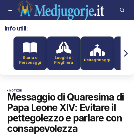
Info utili:
Storia e
Luoghi di
Pellegrinaggi
Alber
Personaggi
Preghiera
NOTIZIE
Messaggio di Quaresima di
Papa Leone XIV: Evitare il
pettegolezzo e parlare con
consapevolezza