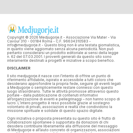
Copyright © 2026 Medjugorje.it - Associazione Via Mater - Via
Cavour 310 - 00184 Roma - C.F. 96634310583 -
info@medjugorje.it - Questo blog non è una testata giornalistica,
in quanto viene aggiornato senza alcuna periodicità. Non può
pertanto considerarsi un prodotto editoriale ai sensi della legge
n. 62 del 07.03.2001. I proventi generati da questo sito sono
interamente destinati a progetti e iniziative a scopo benefico.
DISCLAIMER
Il sito medjugorje.it nasce con l’intento di offrire un punto di
riferimento affidabile, ispirato e accessibile a tutti coloro che
desiderano approfondire la propria fede, seguire gli eventi legati
a Medjugorje o semplicemente restare connessi con questo
luogo straordinario. Tutte le attività promosse attraverso questo
portale – dalla pubblicazione di contenuti informativi
all’organizzazione di eventi e pellegrinaggi – non hanno scopo di
lucro. L’intero progetto è reso possibile grazie al sostegno
volontario di privati, associazioni e realtà che condividono la
missione spirituale e solidale di questo spazio digitale.
Ogni iniziativa o proposta presentata su questo sito è frutto di
collaborazioni spontanee o supportata da donazioni di chi
desidera contribuire liberamente alla diffusione del messaggio
di Medjugorje e all’aiuto concreto di organizzazioni, associazioni