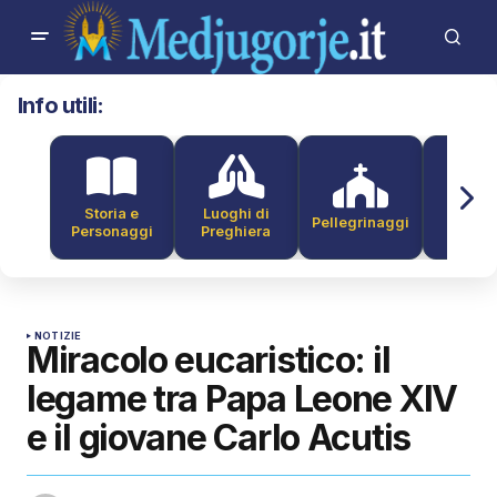
Info utili:
Storia e
Luoghi di
Pellegrinaggi
Alber
Personaggi
Preghiera
NOTIZIE
Miracolo eucaristico: il
legame tra Papa Leone XIV
e il giovane Carlo Acutis