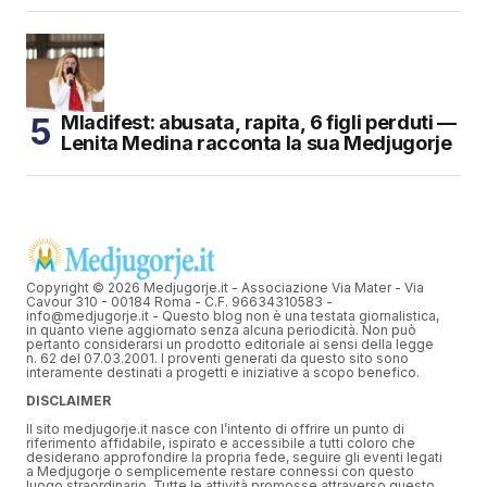
Mladifest: abusata, rapita, 6 figli perduti —
Lenita Medina racconta la sua Medjugorje
Copyright © 2026 Medjugorje.it - Associazione Via Mater - Via
Cavour 310 - 00184 Roma - C.F. 96634310583 -
info@medjugorje.it - Questo blog non è una testata giornalistica,
in quanto viene aggiornato senza alcuna periodicità. Non può
pertanto considerarsi un prodotto editoriale ai sensi della legge
n. 62 del 07.03.2001. I proventi generati da questo sito sono
interamente destinati a progetti e iniziative a scopo benefico.
DISCLAIMER
Il sito medjugorje.it nasce con l’intento di offrire un punto di
riferimento affidabile, ispirato e accessibile a tutti coloro che
desiderano approfondire la propria fede, seguire gli eventi legati
a Medjugorje o semplicemente restare connessi con questo
luogo straordinario. Tutte le attività promosse attraverso questo