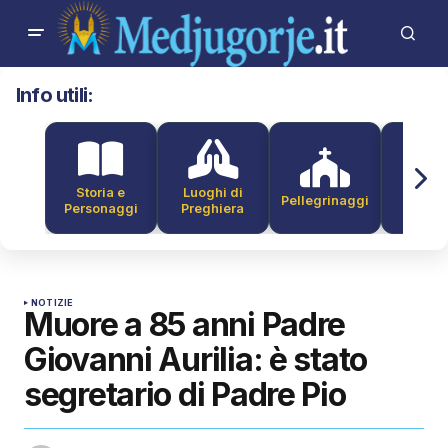
Info utili:
Storia e
Luoghi di
Pellegrinaggi
Alber
Personaggi
Preghiera
NOTIZIE
Muore a 85 anni Padre
Giovanni Aurilia: è stato
segretario di Padre Pio