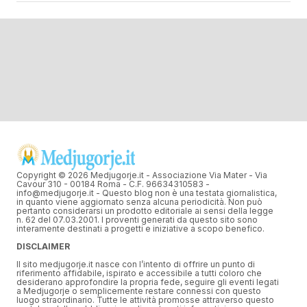
Copyright © 2026 Medjugorje.it - Associazione Via Mater - Via
Cavour 310 - 00184 Roma - C.F. 96634310583 -
info@medjugorje.it - Questo blog non è una testata giornalistica,
in quanto viene aggiornato senza alcuna periodicità. Non può
pertanto considerarsi un prodotto editoriale ai sensi della legge
n. 62 del 07.03.2001. I proventi generati da questo sito sono
interamente destinati a progetti e iniziative a scopo benefico.
DISCLAIMER
Il sito medjugorje.it nasce con l’intento di offrire un punto di
riferimento affidabile, ispirato e accessibile a tutti coloro che
desiderano approfondire la propria fede, seguire gli eventi legati
a Medjugorje o semplicemente restare connessi con questo
luogo straordinario. Tutte le attività promosse attraverso questo