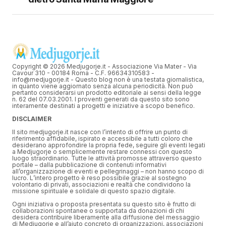
Copyright © 2026 Medjugorje.it - Associazione Via Mater - Via
Cavour 310 - 00184 Roma - C.F. 96634310583 -
info@medjugorje.it - Questo blog non è una testata giornalistica,
in quanto viene aggiornato senza alcuna periodicità. Non può
pertanto considerarsi un prodotto editoriale ai sensi della legge
n. 62 del 07.03.2001. I proventi generati da questo sito sono
interamente destinati a progetti e iniziative a scopo benefico.
DISCLAIMER
Il sito medjugorje.it nasce con l’intento di offrire un punto di
riferimento affidabile, ispirato e accessibile a tutti coloro che
desiderano approfondire la propria fede, seguire gli eventi legati
a Medjugorje o semplicemente restare connessi con questo
luogo straordinario. Tutte le attività promosse attraverso questo
portale – dalla pubblicazione di contenuti informativi
all’organizzazione di eventi e pellegrinaggi – non hanno scopo di
lucro. L’intero progetto è reso possibile grazie al sostegno
volontario di privati, associazioni e realtà che condividono la
missione spirituale e solidale di questo spazio digitale.
Ogni iniziativa o proposta presentata su questo sito è frutto di
collaborazioni spontanee o supportata da donazioni di chi
desidera contribuire liberamente alla diffusione del messaggio
di Medjugorje e all’aiuto concreto di organizzazioni, associazioni