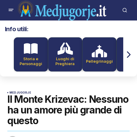
Info utili:
Storia e
Luoghi di
Pellegrinaggi
Alber
Personaggi
Preghiera
MEDJUGORJE
Il Monte Krizevac: Nessuno
ha un amore più grande di
questo