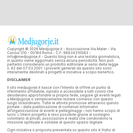
Copyright © 2026 Medjugorje.it - Associazione Via Mater - Via
Cavour 310 - 00184 Roma - C.F. 96634310583 -
info@medjugorje.it - Questo blog non è una testata giornalistica,
in quanto viene aggiornato senza alcuna periodicità. Non può
pertanto considerarsi un prodotto editoriale ai sensi della legge
n. 62 del 07.03.2001. I proventi generati da questo sito sono
interamente destinati a progetti e iniziative a scopo benefico.
DISCLAIMER
Il sito medjugorje.it nasce con l’intento di offrire un punto di
riferimento affidabile, ispirato e accessibile a tutti coloro che
desiderano approfondire la propria fede, seguire gli eventi legati
a Medjugorje o semplicemente restare connessi con questo
luogo straordinario. Tutte le attività promosse attraverso questo
portale – dalla pubblicazione di contenuti informativi
all’organizzazione di eventi e pellegrinaggi – non hanno scopo di
lucro. L’intero progetto è reso possibile grazie al sostegno
volontario di privati, associazioni e realtà che condividono la
missione spirituale e solidale di questo spazio digitale.
Ogni iniziativa o proposta presentata su questo sito è frutto di