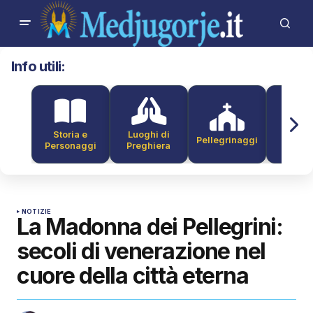
Info utili:
Storia e
Luoghi di
Pellegrinaggi
Alber
Personaggi
Preghiera
NOTIZIE
La Madonna dei Pellegrini:
secoli di venerazione nel
cuore della città eterna