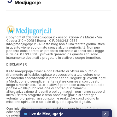
Medjugorje
Copyright © 2026 Medjugorje.it - Associazione Via Mater - Via
Cavour 310 - 00184 Roma - C.F. 96634310583 -
info@medjugorje.it - Questo blog non è una testata giornalistica,
in quanto viene aggiornato senza alcuna periodicità. Non può
pertanto considerarsi un prodotto editoriale ai sensi della legge
n. 62 del 07.03.2001. I proventi generati da questo sito sono
interamente destinati a progetti e iniziative a scopo benefico.
DISCLAIMER
Il sito medjugorje.it nasce con l’intento di offrire un punto di
riferimento affidabile, ispirato e accessibile a tutti coloro che
desiderano approfondire la propria fede, seguire gli eventi legati
a Medjugorje o semplicemente restare connessi con questo
luogo straordinario. Tutte le attività promosse attraverso questo
portale – dalla pubblicazione di contenuti informativi
all’organizzazione di eventi e pellegrinaggi – non hanno scopo di
lucro. L’intero progetto è reso possibile grazie al sostegno
volontario di privati, associazioni e realtà che condividono la
missione spirituale e solidale di questo spazio digitale.
Ogni iniziativa o proposta presentata su questo sito è frutto di
collaborazioni spontanee o supportata da donazioni di chi
Live da Medjugorje
✕
desidera contribuire liberamente alla diffusione del messaggio