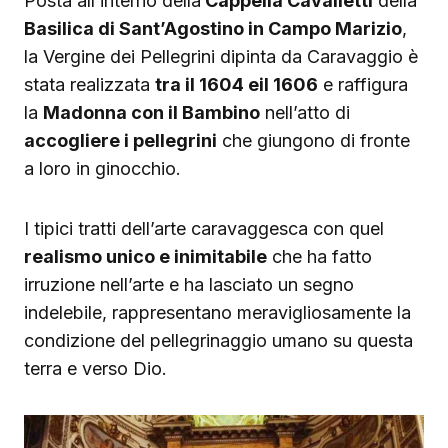
Posta all’interno della
Cappella Cavalletti
della
Basilica di Sant’Agostino in Campo Marizio
,
la Vergine dei Pellegrini dipinta da Caravaggio è
stata realizzata
tra il 1604 eil 1606
e raffigura
la
Madonna con il Bambino
nell’atto di
accogliere i pellegrini
che giungono di fronte
a loro in ginocchio.
I tipici tratti dell’arte caravaggesca con quel
realismo unico e inimitabile
che ha fatto
irruzione nell’arte e ha lasciato un segno
indelebile, rappresentano meravigliosamente la
condizione del pellegrinaggio umano su questa
terra e verso Dio.