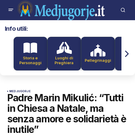
Info utili:
Storia e
Luoghi di
Pellegrinaggi
Alber
Personaggi
Preghiera
MEDJUGORJE
Padre Marin Mikulić: “Tutti
in Chiesa a Natale, ma
senza amore e solidarietà è
inutile”