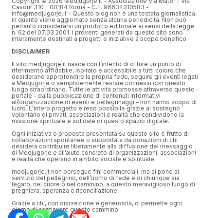
Copyright © 2026 Medjugorje.it - Associazione Via Mater - Via
Cavour 310 - 00184 Roma - C.F. 96634310583 -
info@medjugorje.it - Questo blog non è una testata giornalistica,
in quanto viene aggiornato senza alcuna periodicità. Non può
pertanto considerarsi un prodotto editoriale ai sensi della legge
n. 62 del 07.03.2001. I proventi generati da questo sito sono
interamente destinati a progetti e iniziative a scopo benefico.
DISCLAIMER
Il sito medjugorje.it nasce con l’intento di offrire un punto di
riferimento affidabile, ispirato e accessibile a tutti coloro che
desiderano approfondire la propria fede, seguire gli eventi legati
a Medjugorje o semplicemente restare connessi con questo
luogo straordinario. Tutte le attività promosse attraverso questo
portale – dalla pubblicazione di contenuti informativi
all’organizzazione di eventi e pellegrinaggi – non hanno scopo di
lucro. L’intero progetto è reso possibile grazie al sostegno
volontario di privati, associazioni e realtà che condividono la
missione spirituale e solidale di questo spazio digitale.
Ogni iniziativa o proposta presentata su questo sito è frutto di
collaborazioni spontanee o supportata da donazioni di chi
desidera contribuire liberamente alla diffusione del messaggio
di Medjugorje e all’aiuto concreto di organizzazioni, associazioni
e realtà che operano in ambito sociale e spirituale.
medjugorje.it non persegue fini commerciali, ma si pone al
servizio del pellegrino, dell’uomo di fede e di chiunque sia
legato, nel cuore o nel cammino, a questo meraviglioso luogo di
preghiera, speranza e riconciliazione.
Grazie a chi, con discrezione e generosità, ci permette ogni
giorno di continuare questo cammino.