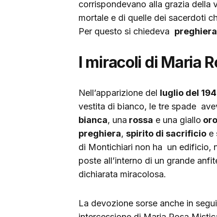
corrispondevano alla grazia della 
mortale e di quelle dei sacerdoti ch
Per questo si chiedeva
preghiera,
I miracoli di Maria 
Nell’apparizione del
luglio del 19
vestita di bianco, le tre spade ave
bianca
, una
rossa
e una giallo
or
preghiera
,
spirito di sacrificio
e
di Montichiari non ha un edificio,
poste all’interno di un grande anf
dichiarata miracolosa.
La devozione sorse anche in seguit
intercessione di Maria Rosa Mistic