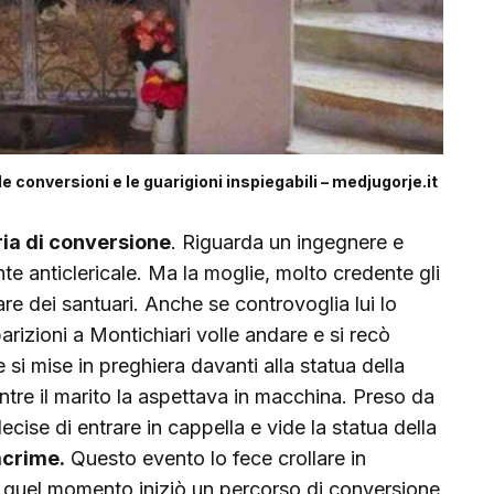
e conversioni e le guarigioni inspiegabili – medjugorje.it
ria di conversione
. Riguarda un ingegnere e
e anticlericale. Ma la moglie, molto credente gli
re dei santuari. Anche se controvoglia lui lo
rizioni a Montichiari volle andare e si recò
 si mise in preghiera davanti alla statua della
tre il marito la aspettava in macchina. Preso da
cise di entrare in cappella e vide la statua della
acrime.
Questo evento lo fece crollare in
 quel momento iniziò un percorso di conversione