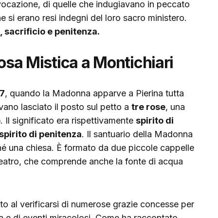
vocazione, di quelle che indugiavano in peccato
e si erano resi indegni del loro sacro ministero.
 sacrificio e penitenza.
Rosa Mistica a Montichiari
47
, quando la Madonna apparve a Pierina tutta
vano lasciato il posto sul petto a
tre rose
, una
o
. Il significato era rispettivamente
spirito di
spirito di penitenza
. Il santuario della Madonna
 né una chiesa. È formato da due piccole cappelle
iteatro, che comprende anche la fonte di acqua
o al verificarsi di numerose grazie concesse per
a e di eventi miracolosi. Come ha raccontato