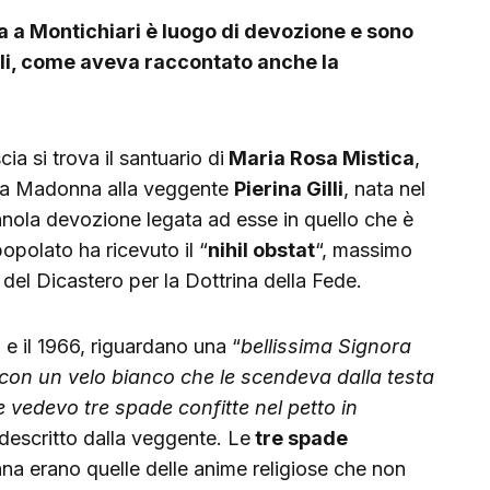
ca a Montichiari è luogo di devozione e sono
oli, come aveva raccontato anche la
cia si trova il santuario di
Maria Rosa Mistica
,
ella Madonna alla veggente
Pierina Gilli
, nata nel
nnola devozione legata ad esse in quello che è
opolato ha ricevuto il “
nihil obstat
“, massimo
 del Dicastero per la Dottrina della Fede.
 e il 1966, riguardano una “
bellissima Signora
 con un velo bianco che le scendeva dalla testa
 e vedevo tre spade confitte nel petto in
escritto dalla veggente. Le
tre spade
na erano quelle delle anime religiose che non