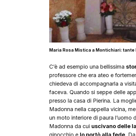
Maria Rosa Mistica a Montichiari: tante l
C’è ad esempio una bellissima
sto
professore che era ateo e fortement
chiedeva di accompagnarla a visita
faceva. Quando si seppe delle appa
presso la casa di Pierina. La moglie
Madonna nella cappella vicina, men
un moto interiore di paura l’uomo de
Madonna da cui
uscivano delle l
ginocchio e
lo portò alla fede
. Da