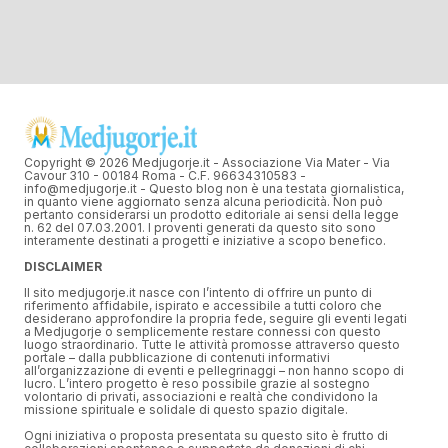
Copyright © 2026 Medjugorje.it - Associazione Via Mater - Via
Cavour 310 - 00184 Roma - C.F. 96634310583 -
info@medjugorje.it - Questo blog non è una testata giornalistica,
in quanto viene aggiornato senza alcuna periodicità. Non può
pertanto considerarsi un prodotto editoriale ai sensi della legge
n. 62 del 07.03.2001. I proventi generati da questo sito sono
interamente destinati a progetti e iniziative a scopo benefico.
DISCLAIMER
Il sito medjugorje.it nasce con l’intento di offrire un punto di
riferimento affidabile, ispirato e accessibile a tutti coloro che
desiderano approfondire la propria fede, seguire gli eventi legati
a Medjugorje o semplicemente restare connessi con questo
luogo straordinario. Tutte le attività promosse attraverso questo
portale – dalla pubblicazione di contenuti informativi
all’organizzazione di eventi e pellegrinaggi – non hanno scopo di
lucro. L’intero progetto è reso possibile grazie al sostegno
volontario di privati, associazioni e realtà che condividono la
missione spirituale e solidale di questo spazio digitale.
Ogni iniziativa o proposta presentata su questo sito è frutto di