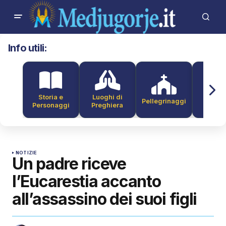
Info utili:
Storia e
Luoghi di
Pellegrinaggi
Alber
Personaggi
Preghiera
NOTIZIE
Un padre riceve
l’Eucarestia accanto
all’assassino dei suoi figli